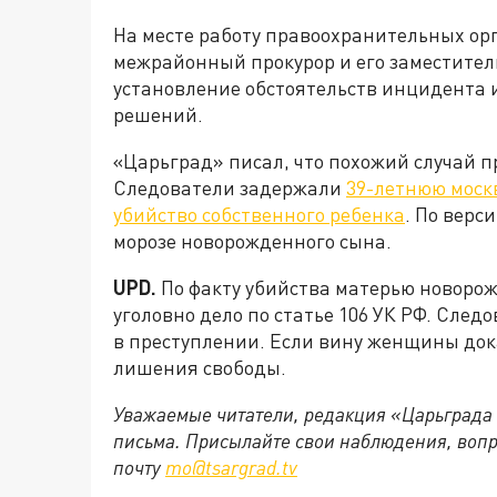
На месте работу правоохранительных о
межрайонный прокурор и его заместител
установление обстоятельств инцидента 
решений.
«Царьград» писал, что похожий случай п
Следователи задержали
39-летнюю моск
убийство собственного ребенка
. По верс
морозе новорожденного сына.
UPD.
По факту убийства матерью новорож
уголовно дело по статье 106 УК РФ. Сле
в преступлении. Если вину женщины дока
лишения свободы.
Уважаемые читатели, редакция «Царьграда
письма. Присылайте свои наблюдения, вопр
почту
mo@tsargrad.tv