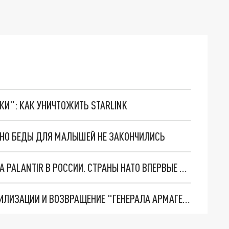
ТКИ": КАК УНИЧТОЖИТЬ STARLINK
. НО БЕДЫ ДЛЯ МАЛЫШЕЙ НЕ ЗАКОНЧИЛИСЬ
"ОЧЕНЬ ПЛОХИЕ НОВОСТИ": БОЛЬШАЯ ОШИБКА PALANTIR В РОССИИ. СТРАНЫ НАТО ВПЕРВЫЕ ЗА СВО ОСТАНОВИЛИ ПОСТАВКИ ОРУЖИЯ. ВСУ ТЕРЯЮТ ПРИГРАНИЧЬЕ?
ТРИ ГЛАВНЫХ ИНСАЙДА ОБ СВО. ОТМЕНА МОБИЛИЗАЦИИ И ВОЗВРАЩЕНИЕ "ГЕНЕРАЛА АРМАГЕДДОНА"? ОТЛИЧНЫЕ НОВОСТИ, КОТОРЫЕ ЖДАЛИ ВСЕ