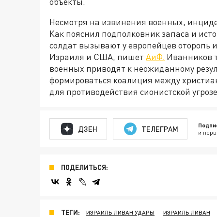
объекты.
Несмотря на извинения военных, инциде
Как пояснил подполковник запаса и ист
солдат вызывают у европейцев оторопь 
Израиля и США, пишет
АиФ.
Иванников т
военных приводят к неожиданному резул
формироваться коалиция между христиа
для противодействия сионистской угрозе
Подпи
ДЗЕН
ТЕЛЕГРАМ
и перв
ПОДЕЛИТЬСЯ:
ТЕГИ:
ИЗРАИЛЬ ЛИВАН УДАРЫ
ИЗРАИЛЬ ЛИВАН