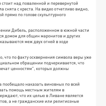
н стоит над поваленной и перевернутой
ла снята с креста. На видео отчетливо видно,
й прямо по голове скульптурного
лении Дибель, расположенном в южной части
тся домом для общин маронитов и других
оказываются меж двух огней в ходе
о, что по факту осквернения символа веры уже
ициальном обращении подчеркивается, что
речат ценностям", которых должны
а пообещало наказать виновных по всей
азать помощь местным жителям в
ерждают, что их целью в Ливане является
тов, а не гражданские или религиозные