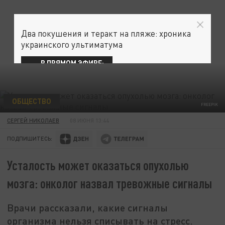
Два покушения и теракт на пляже: хроника
украинского ультиматума
В ПРЯМОМ ЭФИРЕ:
ОБЩЕСТВО
FREEPIK
СЕРГЕЙ НИКОЛАЕВ
08 ИЮНЯ 13:44
ПОДПИШИТЕСЬ:
Усталость может оказаться опухолью
мозга: онколог назвал тревожные сигналы
Врачи рассказали, какие сигналы
организма нельзя списывать на стресс.