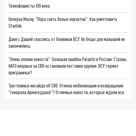
Технофашисты XXI века
Оплеуха Маску. "Пора снять белые перчатки": Как уничтожить
Starlink
Даня с Дашей спаслись от боевиков ВСУ. Но беды для малышей не
закончились
"Очень плохие новости": Большая ошибка Palantir в России. Страны
НАТО впервые за СВО остановили поставки оружия. ВСУ теряют
приграничье?
Три главных инсайда об СВО. Отмена мобилизации и возвращение
"генерала Армагеддона"? Отличные новости, которые ждали все