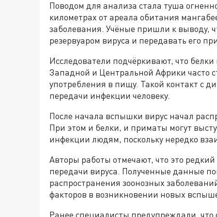
Поводом для анализа стала туша огненн
километрах от ареала обитания мангабее
заболевания. Учёные пришли к выводу, 
резервуаром вируса и передавать его пр
Исследователи подчёркивают, что белки 
Западной и Центральной Африки часто с
употребления в пищу. Такой контакт с д
передачи инфекции человеку.
После начала вспышки вирус начал расп
При этом и белки, и приматы могут выс
инфекции людям, поскольку нередко вза
Авторы работы отмечают, что это редки
передачи вируса. Полученные данные п
распространения зоонозных заболеваний
факторов в возникновении новых вспыш
Ранее специалисты предупреждали, что 