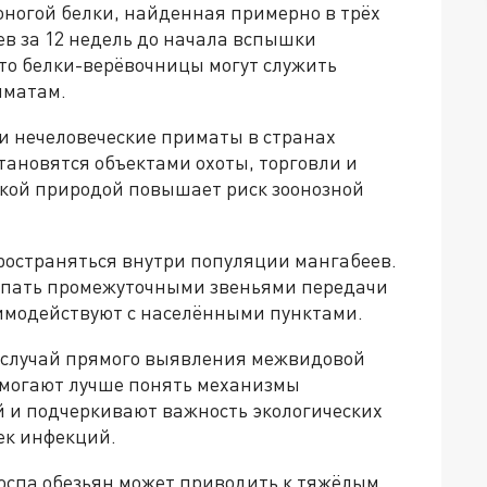
оногой белки, найденная примерно в трёх
в за 12 недель до начала вспышки
что белки-верёвочницы могут служить
иматам.
и нечеловеческие приматы в странах
тановятся объектами охоты, торговли и
икой природой повышает риск зоонозной
ространяться внутри популяции мангабеев.
тупать промежуточными звеньями передачи
имодействуют с населёнными пунктами.
й случай прямого выявления межвидовой
омогают лучше понять механизмы
 и подчеркивают важность экологических
ек инфекций.
оспа обезьян может приводить к тяжёлым