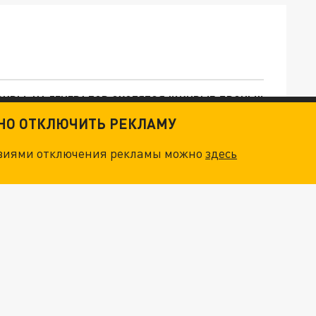
ОСКВЫ: НА ГЕНЕРАЛОВ ОХОТЯТСЯ "ЖИВЫЕ ДРОНЫ"
ТНО ОТКЛЮЧИТЬ РЕКЛАМУ
. НО БЕДЫ ДЛЯ МАЛЫШЕЙ НЕ ЗАКОНЧИЛИСЬ
овиями отключения рекламы можно
здесь
"МЫ ВАС ЗАСТАВИМ": ЖУТКИЕ ДЕТАЛИ ОХОТЫ НА ГЕНЕРАЛА. ЗЕЛЕНСКИЙ ОБЪЯСНИЛ ГЛАВНЫЙ СМЫСЛ ТЕРАКТА В ЦЕНТРЕ МОСКВЫ
АТИЛ ПЛЯЖ В ГЕЛЕНДЖИКЕ В КЛАДБИЩЕ