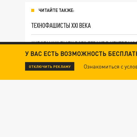
ЧИТАЙТЕ ТАКЖЕ:
ТЕХНОФАШИСТЫ XXI ВЕКА
"КРОТАМИ" БЫЛИ ВСЕ? ТЕРАКТ В ЦЕНТРЕ М
У ВАС ЕСТЬ ВОЗМОЖНОСТЬ БЕСПЛА
ДАНЯ С ДАШЕЙ СПАСЛИСЬ ОТ БОЕВИКОВ ВСУ
Ознакомиться с усл
ОТКЛЮЧИТЬ РЕКЛАМУ
"КУРОРТНЫЙ АД": УКРАИНСКИЙ ДРОН ПРЕВР
Новости СМИ2