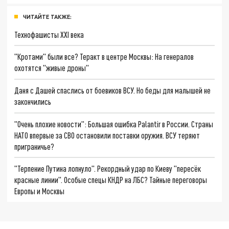
ЧИТАЙТЕ ТАКЖЕ:
Технофашисты XXI века
"Кротами" были все? Теракт в центре Москвы: На генералов
охотятся "живые дроны"
Даня с Дашей спаслись от боевиков ВСУ. Но беды для малышей не
закончились
"Очень плохие новости": Большая ошибка Palantir в России. Страны
НАТО впервые за СВО остановили поставки оружия. ВСУ теряют
приграничье?
"Терпение Путина лопнуло". Рекордный удар по Киеву "пересёк
красные линии". Особые спецы КНДР на ЛБС? Тайные переговоры
Европы и Москвы