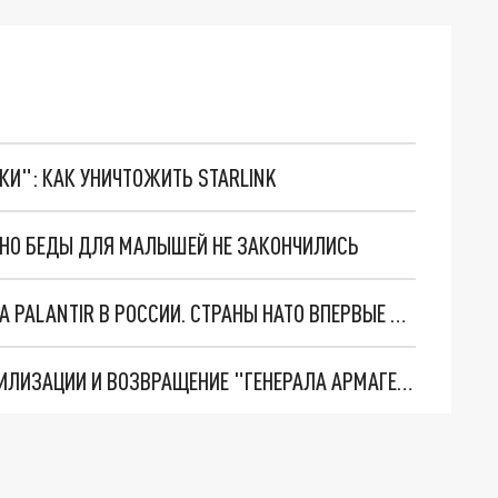
ТКИ": КАК УНИЧТОЖИТЬ STARLINK
. НО БЕДЫ ДЛЯ МАЛЫШЕЙ НЕ ЗАКОНЧИЛИСЬ
"ОЧЕНЬ ПЛОХИЕ НОВОСТИ": БОЛЬШАЯ ОШИБКА PALANTIR В РОССИИ. СТРАНЫ НАТО ВПЕРВЫЕ ЗА СВО ОСТАНОВИЛИ ПОСТАВКИ ОРУЖИЯ. ВСУ ТЕРЯЮТ ПРИГРАНИЧЬЕ?
ТРИ ГЛАВНЫХ ИНСАЙДА ОБ СВО. ОТМЕНА МОБИЛИЗАЦИИ И ВОЗВРАЩЕНИЕ "ГЕНЕРАЛА АРМАГЕДДОНА"? ОТЛИЧНЫЕ НОВОСТИ, КОТОРЫЕ ЖДАЛИ ВСЕ