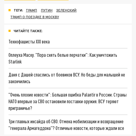
ТЕГИ:
ТРАМП
ПУТИН
ЗЕЛЕНСКИЙ
ТРАМП О ПОЕЗДКЕ В МОСКВУ
ЧИТАЙТЕ ТАКЖЕ:
Технофашисты XXI века
Оплеуха Маску. "Пора снять белые перчатки": Как уничтожить
Starlink
Даня с Дашей спаслись от боевиков ВСУ. Но беды для малышей не
закончились
"Очень плохие новости": Большая ошибка Palantir в России. Страны
НАТО впервые за СВО остановили поставки оружия. ВСУ теряют
приграничье?
Три главных инсайда об СВО. Отмена мобилизации и возвращение
"генерала Армагеддона"? Отличные новости, которые ждали все