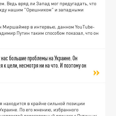
ем. Ведь вряд ли Запад мог предугадать, что
ежду нашим "Орешником" и западными
он Миршаймер в интервью, данном YouTube-
адимир Путин таким способом показал, что он
у нас большие проблемы на Украине. Он
 к цели, несмотря ни на что. И поэтому он
я находится в крайне сильной позиции
 Украине. По его мнению, избранного
непростой переговорный процесс с Путиным.