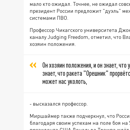
мало кто ожидал. Точнее, не ожидал совс
президент России предложит "дуэль" м
системами ПВО.
Профессор Чикагского университета Дж
каналу Judging Freedom, отметил, что Вл
хозяин положения.
Он хозяин положения, и он знает, что 
знает, что ракета "Орешник" прорвётся
может нас уколоть,
- высказался профессор.
Миршаймер также подчеркнул, что Росси
благодаря своим успехам на поле боя на
президента США Дональда Трампа ждёт 