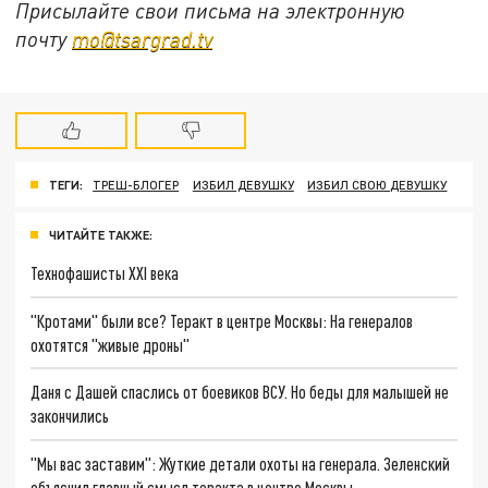
Присылайте свои письма на электронную
почту
mo@tsargrad.tv
ТЕГИ:
ТРЕШ-БЛОГЕР
ИЗБИЛ ДЕВУШКУ
ИЗБИЛ СВОЮ ДЕВУШКУ
ЧИТАЙТЕ ТАКЖЕ:
Технофашисты XXI века
"Кротами" были все? Теракт в центре Москвы: На генералов
охотятся "живые дроны"
Даня с Дашей спаслись от боевиков ВСУ. Но беды для малышей не
закончились
"Мы вас заставим": Жуткие детали охоты на генерала. Зеленский
объяснил главный смысл теракта в центре Москвы