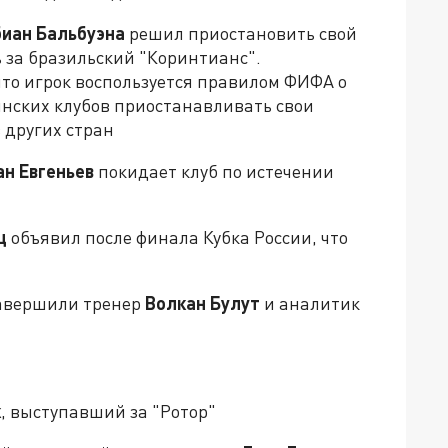
иан Бальбуэна
решил приостановить свой
ь за бразильский "Коринтианс".
то игрок воспользуется правилом ФИФА о
инских клубов приостанавливать свои
з других стран
ан Евгеньев
покидает клуб по истечении
ц
объявил после финала Кубка России, что
 завершили тренер
Волкан Булут
и аналитик
к
, выступавший за "Ротор"