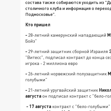
состава также собираются уходить из "Д
столичного клуба и информация о перехо
Подмосковье".
Кто пришел
-
28-летний камерунский нападающий
М
Бойз"
-
29-летний защитник сборной Израиля
"Витесс", подписал контракт до конца се
игрока - 2 миллиона евро
-
26-летний норвежский полузащитник
М
голубыми"
-
21-летний уругвайский защитник
Нико
августа
он подписал контракт с "бело-го
- 17 августа
контракт с "бело-голубыми"