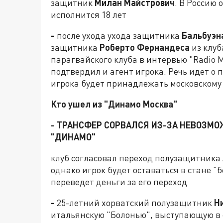
защитник
Милан Майстрович
. В Россию 
исполнится 18 лет
-
после ухода ухода защитника
Бальбуэн
защитника
Роберто Фернандеса
из клуб
парагвайского клуба в интервью "Radio
подтвердил и агент игрока. Речь идет о 
игрока будет принадлежать московскому 
Кто ушел из "Динамо Москва"
- ТРАНСФЕР СОРВАЛСЯ ИЗ-ЗА НЕВОЗМО
"ДИНАМО"
клуб согласовал переход полузащитника
однако игрок будет оставаться в стане "
переведет деньги за его переход
-
25-летний хорватский полузащитник
Н
итальянскую "Болонью", выступающую в 