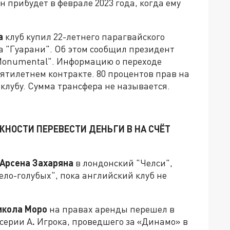
он прибудет в феврале 2023 года, когда ему
а
клуб купил 22-летнего парагвайского
а "Гуарани". Об этом сообщил президент
 Monumental". Информацию о переходе
пятилетнем контракте. 80 процентов прав на
клубу. Сумма трансфера не называется.
ЖНОСТИ ПЕРЕВЕСТИ ДЕНЬГИ В НА СЧЁТ
Арсена Захаряна
в лондонский "Челси",
бело-голубых", пока английский клуб не
икола Моро
на правах аренды перешел в
серии А
.
Игрока, проведшего за «Динамо» в