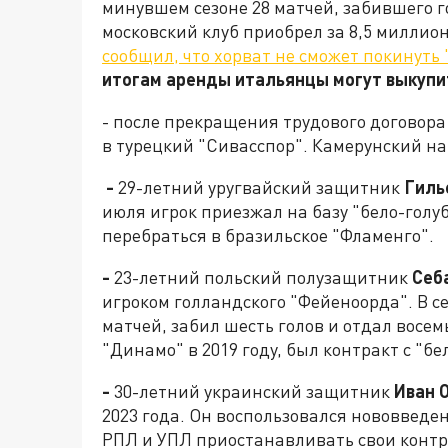
минувшем сезоне 28 матчей, забившего г
московский клуб приобрел за 8,5 миллион
сообщил, что хорват не сможет покинуть
итогам аренды итальянцы могут выкупит
- после прекращения трудового догово
в турецкий "Сивасспор". Камерунский н
-
29-летний уругвайский защитник
Гиль
июля игрок приезжал на базу "бело-голу
перебраться в бразильское "Фламенго".
-
23-летний польский полузащитник
Себ
игроком голландского "Фейеноорда". В се
матчей, забил шесть голов и отдал восем
"Динамо" в 2019 году, был контракт c "б
-
30-летний украинский защитник
Иван 
2023 года. Он воспользовался нововвед
РПЛ и УПЛ приостанавливать свои контра