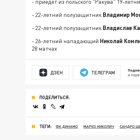
- приедет из польского "Ракува" 19-лет
- 22-летний полузащитник
Владимир Мо
- 22-летний полузащитник
Владислав Ка
- 26-летний нападающий
Николай Комл
28 матчах
Подпи
ДЗЕН
ТЕЛЕГРАМ
и перв
ПОДЕЛИТЬСЯ:
ТЕГИ:
ФК ДИНАМО
МАРКО НИКОЛИЧ
САНДРО Ш