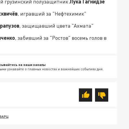
ний грузинский полузащитник
Лука Гагнидзе
сквичёв
, игравший за "Нефтехимик"
рапузов
, защищавший цвета "Ахмата"
иченко
, забивший за "Ростов" восемь голов в
сывайтесь на наши каналы
ыми узнавайте о главных новостях и важнейших событиях дня.
ВАРЦ