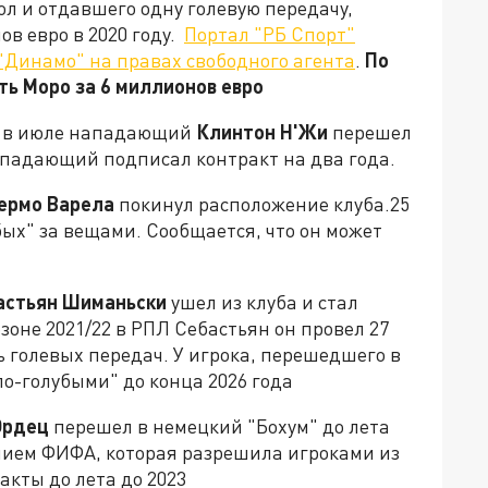
ол и отдавшего одну голевую передачу,
ов евро в 2020 году.
Портал "РБ Спорт"
 "Динамо" на правах свободного агента
.
По
ь Моро за 6 миллионов евро
ра в июле нападающий
Клинтон Н'Жи
перешел
ападающий подписал контракт на два года.
ермо Варела
покинул расположение клуба.25
бых" за вещами. Сообщается, что он может
астьян Шиманьски
ушел из клуба и стал
зоне 2021/22 в РПЛ Себастьян он провел 27
ь голевых передач. У игрока, перешедшего в
ело-голубыми" до конца 2026 года
Ордец
перешел в немецкий "Бохум" до лета
ением ФИФА, которая разрешила игроками из
кты до лета до 2023