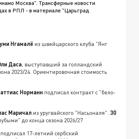
инамо Москва". Трансферные новости
дах в РПЛ - в материале "Царьград
уми Нгамалё
из швейцарского клуба "Янг
Эли Даса
, выступавший за голландский
зона 2023/24. Ориентировочная стоимость
аттиас Норманн
подписал контракт с "бело-
лас Маричал
из уругвайского "Насьоналя".
30
лубыми" до конца сезона 2026/27
 подписал 17-летний сербский