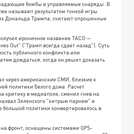
падающие бомбы в управляемые снаряды. В
уже называют результатом тонкой игры
тях Дональда Трампа, считают опрошенные
получил ироничное название TACO —
es Out" ("Трамп всегда сдает назад"). Суть
мость публичного конфликта или
атем дождаться, когда он решит доказать
ал через американские СМИ, близкие к
ей политики Белого дома. Расчет
а критику в медиаполе, сменил гнев на
назвал Зеленского "хитрым парнем" и
ке большой политики конвертировалось в
 на фронт, оснащены системами GPS-