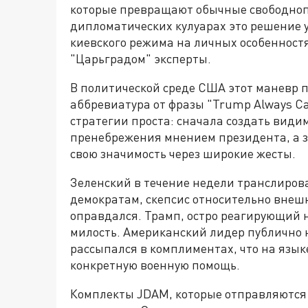
которые превращают обычные свободно
дипломатических кулуарах это решение 
киевского режима на личных особеннос
"Царьградом" эксперты.
В политической среде США этот маневр 
аббревиатура от фразы "Trump Always Cav
стратегии проста: сначала создать види
пренебрежения мнением президента, а з
свою значимость через широкие жесты.
Зеленский в течение недели транслиров
демократам, скепсис относительно внешн
оправдался. Трамп, остро реагирующий н
милость. Американский лидер публично 
рассыпался в комплиментах, что на язы
конкретную военную помощь.
Комплекты JDAM, которые отправляются