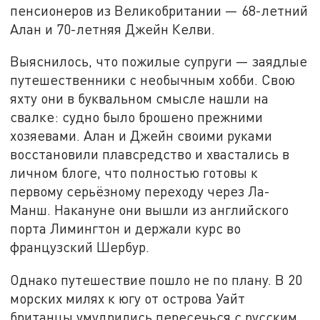
пенсионеров из Великобритании — 68-летний
Алан и 70-летняя Джейн Келви.
Выяснилось, что пожилые супруги — заядлые
путешественники с необычным хобби. Свою
яхту они в буквальном смысле нашли на
свалке: судно было брошено прежними
хозяевами. Алан и Джейн своими руками
восстановили плавсредство и хвастались в
личном блоге, что полностью готовы к
первому серьёзному переходу через Ла-
Манш. Накануне они вышли из английского
порта Лимингтон и держали курс во
французский Шербур.
Однако путешествие пошло не по плану. В 20
морских милях к югу от острова Уайт
британцы умудрились пересечься с русским