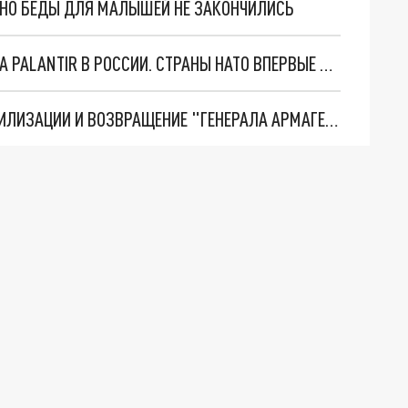
. НО БЕДЫ ДЛЯ МАЛЫШЕЙ НЕ ЗАКОНЧИЛИСЬ
"ОЧЕНЬ ПЛОХИЕ НОВОСТИ": БОЛЬШАЯ ОШИБКА PALANTIR В РОССИИ. СТРАНЫ НАТО ВПЕРВЫЕ ЗА СВО ОСТАНОВИЛИ ПОСТАВКИ ОРУЖИЯ. ВСУ ТЕРЯЮТ ПРИГРАНИЧЬЕ?
ТРИ ГЛАВНЫХ ИНСАЙДА ОБ СВО. ОТМЕНА МОБИЛИЗАЦИИ И ВОЗВРАЩЕНИЕ "ГЕНЕРАЛА АРМАГЕДДОНА"? ОТЛИЧНЫЕ НОВОСТИ, КОТОРЫЕ ЖДАЛИ ВСЕ