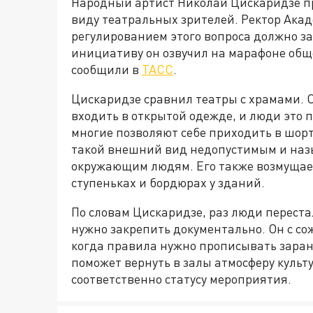
Народный артист Николай Цискаридзе пр
виду театральных зрителей. Ректор Акаде
регулированием этого вопроса должно з
инициативу он озвучил на марафоне обще
сообщили в
ТАСС
.
Цискаридзе сравнил театры с храмами. 
входить в открытой одежде, и люди это 
многие позволяют себе приходить в шор
такой внешний вид недопустимым и назы
окружающим людям. Его также возмущае
ступеньках и бордюрах у зданий.
По словам Цискаридзе, раз люди перест
нужно закрепить документально. Он с со
когда правила нужно прописывать заран
поможет вернуть в залы атмосферу культ
соответственно статусу мероприятия.