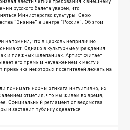
извал ввести четкие требования к внешнему
мии русского балета уверен, что
аняться Министерство культуры. Свою
ства "Знание" в центре "Россия". Об этом
Он напомнил, что в церковь неприлично
понимают. Однако в культурные учреждения
тах и пляжных шлепанцах. Артист считает
вает его прямым неуважением к месту и
т привычка некоторых посетителей лежать на
али понимать нормы этикета интуитивно, их
жалением отметил, что мы живем во время,
ее. Официальный регламент от ведомства
уры и заставит публику одеваться