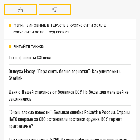
ТЕГИ:
ВИНОВНЫЕ В ТЕРАКТЕ В КРОКУС СИТИ ХОЛЛЕ
КРОКУС СИТИ ХОЛЛ
СУД КРОКУС
ЧИТАЙТЕ ТАКЖЕ:
Технофашисты XXI века
Оплеуха Маску. "Пора снять белые перчатки": Как уничтожить
Starlink
Даня с Дашей спаслись от боевиков ВСУ. Но беды для малышей не
закончились
"Очень плохие новости": Большая ошибка Palantir в России. Страны
НАТО впервые за СВО остановили поставки оружия. ВСУ теряют
приграничье?
Три главных инсайда об СВО. Отмена мобилизации и возвращение