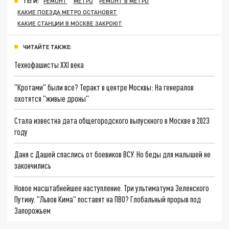
ТЕГИ:
РЕМОНТ
МЕТРО
РЕМОНТ В МЕТРО
КАКИЕ ПОЕЗДА МЕТРО ОСТАНОВЯТ
КАКИЕ СТАНЦИИ В МОСКВЕ ЗАКРОЮТ
ЧИТАЙТЕ ТАКЖЕ:
Технофашисты XXI века
"Кротами" были все? Теракт в центре Москвы: На генералов
охотятся "живые дроны"
Стала известна дата общегородского выпускного в Москве в 2023
году
Даня с Дашей спаслись от боевиков ВСУ. Но беды для малышей не
закончились
Новое масштабнейшее наступление. Три ультиматума Зеленского
Путину. "Львов Кима" поставят на ПВО? Глобальный прорыв под
Запорожьем