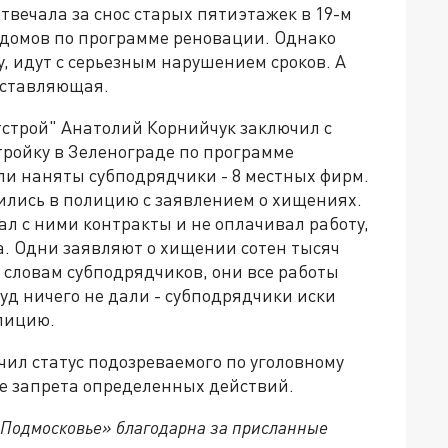
вечала за снос старых пятиэтажек в 19-м
 домов по программе реновации. Однако
у, идут с серьезным нарушением сроков. А
оставляющая.
тстрой" Анатолий Корнийчук заключил с
тройку в Зеленограде по программе
ли наняты субподрядчики - 8 местных фирм.
ились в полицию с заявлением о хищениях.
ал с ними контракты и не оплачивал работу,
а. Одни заявляют о хищении сотен тысяч
о словам субподрядчиков, они все работы
д ничего не дали - субподрядчики иски
олицию.
ил статус подозреваемого по уголовному
де запрета определенных действий.
 Подмосковье» благодарна за присланные