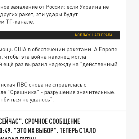
ое заявление от России: если Украина не
других ракет, эти удары будут
ём ТГ-канале.
КОЛЛАЖ ЦАРЬГРАДА.
омощь США в обеспечении ракетами. А Европе
, чтобы эта война наконец могла
ий ещё раз выразил надежду на "действенный
инская ПВО снова не справилась с
сле "Орешника" - разрушения значительные.
отбиться не удалось".
 СЕЙЧАС". СРОЧНОЕ СООБЩЕНИЕ
:49. "ЭТО ИХ ВЫБОР". ТЕПЕРЬ СТАЛО