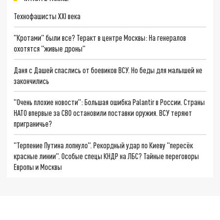
Технофашисты XXI века
"Кротами" были все? Теракт в центре Москвы: На генералов
охотятся "живые дроны"
Даня с Дашей спаслись от боевиков ВСУ. Но беды для малышей не
закончились
"Очень плохие новости": Большая ошибка Palantir в России. Страны
НАТО впервые за СВО остановили поставки оружия. ВСУ теряют
приграничье?
"Терпение Путина лопнуло". Рекордный удар по Киеву "пересёк
красные линии". Особые спецы КНДР на ЛБС? Тайные переговоры
Европы и Москвы