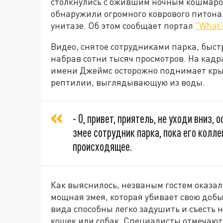
столкнулись с ожившим ночным кошмаром
обнаружили огромного коврового питона
унитазе. Об этом сообщает портал
"What’
Видео, снятое сотрудниками парка, быст
набрав сотни тысяч просмотров. На кадр
имени Джеймс осторожно поднимает кры
рептилии, выглядывающую из воды.
- О, привет, приятель, не уходи вниз,
змее сотрудник парка, пока его колле
происходящее.
Как выяснилось, незваным гостем оказал
мощная змея, которая убивает свою добы
вида способны легко задушить и съесть
кошек или собак. Специалисты отмечают,