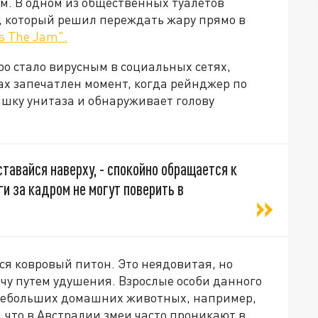
. В одном из общественных туалетов
, который решил переждать жару прямо в
s The Jam".
ро стало вирусным в социальных сетях,
ах запечатлен момент, когда рейнджер по
шку унитаза и обнаруживает голову
 оставайся наверху, - спокойно обращается к
ги за кадром не могут поверить в
ся ковровый питон. Это неядовитая, но
чу путем удушения. Взрослые особи данного
 небольших домашних животных, например,
 что в Австралии змеи часто проникают в