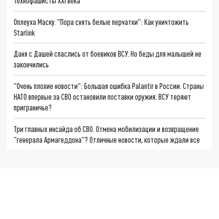
Технофашисты XXI века
Оплеуха Маску. "Пора снять белые перчатки": Как уничтожить
Starlink
Даня с Дашей спаслись от боевиков ВСУ. Но беды для малышей не
закончились
"Очень плохие новости": Большая ошибка Palantir в России. Страны
НАТО впервые за СВО остановили поставки оружия. ВСУ теряют
приграничье?
Три главных инсайда об СВО. Отмена мобилизации и возвращение
"генерала Армагеддона"? Отличные новости, которые ждали все