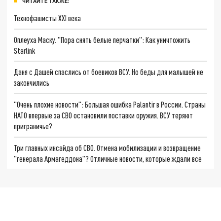
ЧИТАЙТЕ ТАКЖЕ:
Технофашисты XXI века
Оплеуха Маску. "Пора снять белые перчатки": Как уничтожить
Starlink
Даня с Дашей спаслись от боевиков ВСУ. Но беды для малышей не
закончились
"Очень плохие новости": Большая ошибка Palantir в России. Страны
НАТО впервые за СВО остановили поставки оружия. ВСУ теряют
приграничье?
Три главных инсайда об СВО. Отмена мобилизации и возвращение
"генерала Армагеддона"? Отличные новости, которые ждали все