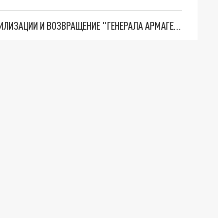
ТРИ ГЛАВНЫХ ИНСАЙДА ОБ СВО. ОТМЕНА МОБИЛИЗАЦИИ И ВОЗВРАЩЕНИЕ "ГЕНЕРАЛА АРМАГЕДДОНА"? ОТЛИЧНЫЕ НОВОСТИ, КОТОРЫЕ ЖДАЛИ ВСЕ