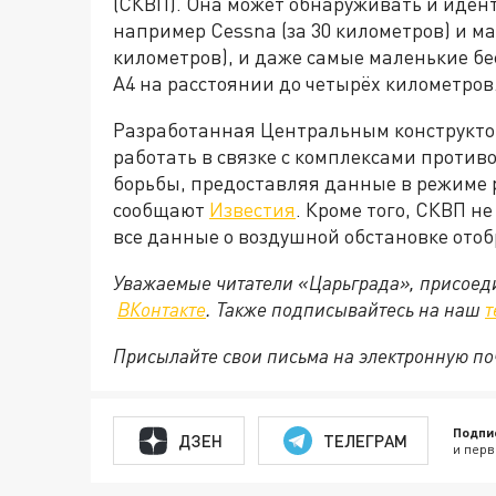
(СКВП). Она может обнаруживать и иден
например Cessna (за 30 километров) и ма
километров), и даже самые маленькие б
А4 на расстоянии до четырёх километров
Разработанная Центральным конструкто
работать в связке с комплексами проти
борьбы, предоставляя данные в режиме 
сообщают
Известия
. Кроме того, СКВП 
все данные о воздушной обстановке отоб
Уважаемые читатели «Царьграда», присоеди
ВКонтакте
. Также подписывайтесь на наш
т
Присылайте свои письма на электронную п
Подпи
ДЗЕН
ТЕЛЕГРАМ
и перв