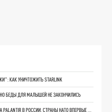
ТКИ": КАК УНИЧТОЖИТЬ STARLINK
. НО БЕДЫ ДЛЯ МАЛЫШЕЙ НЕ ЗАКОНЧИЛИСЬ
"ОЧЕНЬ ПЛОХИЕ НОВОСТИ": БОЛЬШАЯ ОШИБКА PALANTIR В РОССИИ. СТРАНЫ НАТО ВПЕРВЫЕ ЗА СВО ОСТАНОВИЛИ ПОСТАВКИ ОРУЖИЯ. ВСУ ТЕРЯЮТ ПРИГРАНИЧЬЕ?