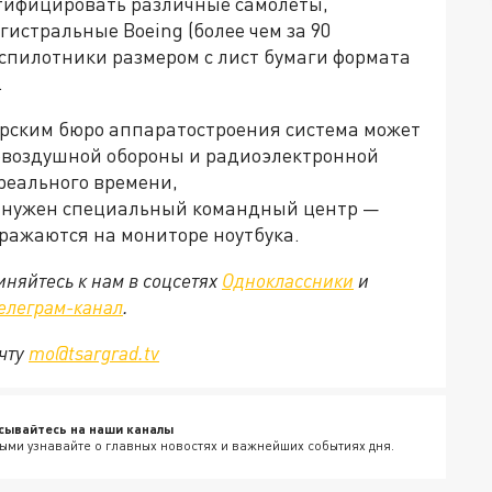
тифицировать различные самолёты,
гистральные Boeing (более чем за 90
еспилотники размером с лист бумаги формата
.
рским бюро аппаратостроения система может
вовоздушной обороны и радиоэлектронной
реального времени,
не нужен специальный командный центр —
ражаются на мониторе ноутбука.
няйтесь к нам в соцсетях
Одноклассники
и
елеграм-канал
.
очту
mo@tsargrad.tv
сывайтесь на наши каналы
ыми узнавайте о главных новостях и важнейших событиях дня.