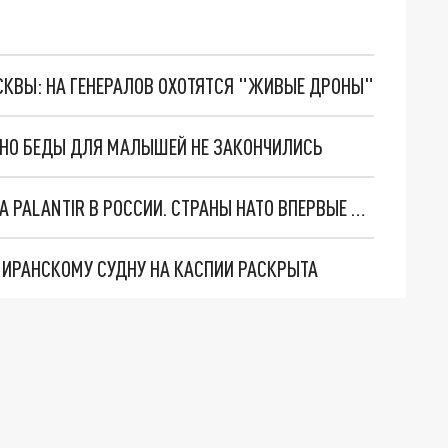
ОСКВЫ: НА ГЕНЕРАЛОВ ОХОТЯТСЯ "ЖИВЫЕ ДРОНЫ"
. НО БЕДЫ ДЛЯ МАЛЫШЕЙ НЕ ЗАКОНЧИЛИСЬ
"ОЧЕНЬ ПЛОХИЕ НОВОСТИ": БОЛЬШАЯ ОШИБКА PALANTIR В РОССИИ. СТРАНЫ НАТО ВПЕРВЫЕ ЗА СВО ОСТАНОВИЛИ ПОСТАВКИ ОРУЖИЯ. ВСУ ТЕРЯЮТ ПРИГРАНИЧЬЕ?
О ИРАНСКОМУ СУДНУ НА КАСПИИ РАСКРЫТА