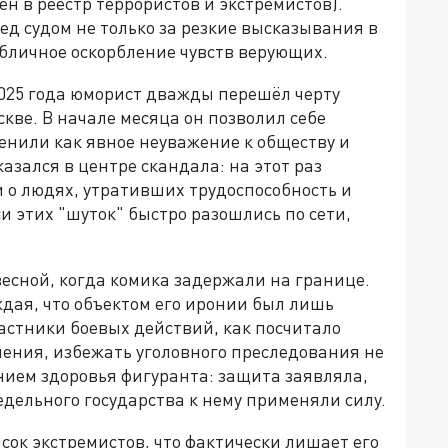
н в реестр террористов и экстремистов).
ед судом не только за резкие высказывания в
убличное оскорбление чувств верующих.
2025 года юморист дважды перешёл черту
кве. В начале месяца он позволил себе
енили как явное неуважение к обществу и
азался в центре скандала: на этот раз
о людях, утративших трудоспособность и
 этих "шуток" быстро разошлись по сети,
есной, когда комика задержали на границе.
дая, что объектом его иронии был лишь
астники боевых действий, как посчитало
нения, избежать уголовного преследования не
нием здоровья фигуранта: защита заявляла,
дельного государства к нему применяли силу.
сок экстремистов, что фактически лишает его