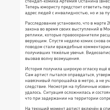
стендап-комика Артемия Останина (внесё
Теперь юмористу предстоит ответить пер
адрес людей с инвалидностью, но и за п
Расследование установило, что в марте 
закона во время своих выступлений в Мос
реплики, которые правоохранители расц
верующим. Спустя неделю комик снова ок
поводом стали враждебные комментарии 
получивших тяжёлые увечья. Видеозаписи
вызвав волну возмущения.
История получила широкую огласку ещё в
Сам артист пытался оправдаться, утверж
навязчивый попрошайка в метро, а не уч
следствие. Несмотря на публичные изви
удалось. Ситуация осложнилась и состоя
что при задержании на территории сопре
На текущий момент артист включён в спи