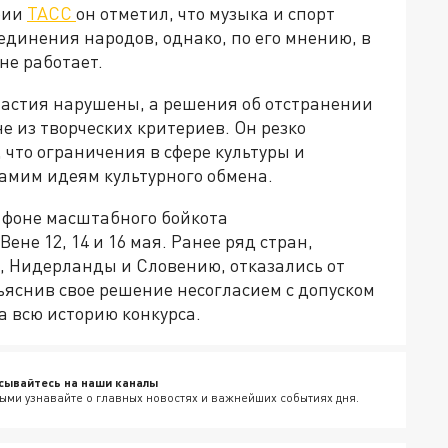
рии
ТАСС
он отметил, что музыка и спорт
динения народов, однако, по его мнению, в
не работает.
частия нарушены, а решения об отстранении
е из творческих критериев. Он резко
 что ограничения в сфере культуры и
амим идеям культурного обмена.
 фоне масштабного бойкота
ене 12, 14 и 16 мая. Ранее ряд стран,
 Нидерланды и Словению, отказались от
бъяснив свое решение несогласием с допуском
а всю историю конкурса.
сывайтесь на наши каналы
ыми узнавайте о главных новостях и важнейших событиях дня.