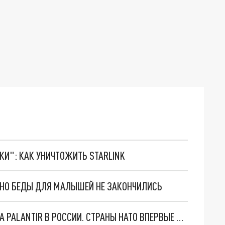
ТКИ": КАК УНИЧТОЖИТЬ STARLINK
. НО БЕДЫ ДЛЯ МАЛЫШЕЙ НЕ ЗАКОНЧИЛИСЬ
"ОЧЕНЬ ПЛОХИЕ НОВОСТИ": БОЛЬШАЯ ОШИБКА PALANTIR В РОССИИ. СТРАНЫ НАТО ВПЕРВЫЕ ЗА СВО ОСТАНОВИЛИ ПОСТАВКИ ОРУЖИЯ. ВСУ ТЕРЯЮТ ПРИГРАНИЧЬЕ?