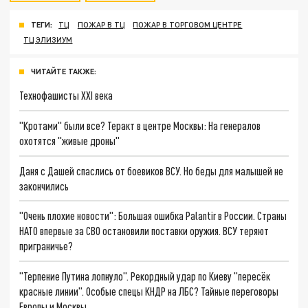
ТЕГИ:
ТЦ
ПОЖАР В ТЦ
ПОЖАР В ТОРГОВОМ ЦЕНТРЕ
ТЦ ЭЛИЗИУМ
ЧИТАЙТЕ ТАКЖЕ:
Технофашисты XXI века
"Кротами" были все? Теракт в центре Москвы: На генералов
охотятся "живые дроны"
Даня с Дашей спаслись от боевиков ВСУ. Но беды для малышей не
закончились
"Очень плохие новости": Большая ошибка Palantir в России. Страны
НАТО впервые за СВО остановили поставки оружия. ВСУ теряют
приграничье?
"Терпение Путина лопнуло". Рекордный удар по Киеву "пересёк
красные линии". Особые спецы КНДР на ЛБС? Тайные переговоры
Европы и Москвы