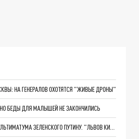
ОСКВЫ: НА ГЕНЕРАЛОВ ОХОТЯТСЯ "ЖИВЫЕ ДРОНЫ"
. НО БЕДЫ ДЛЯ МАЛЫШЕЙ НЕ ЗАКОНЧИЛИСЬ
НОВОЕ МАСШТАБНЕЙШЕЕ НАСТУПЛЕНИЕ. ТРИ УЛЬТИМАТУМА ЗЕЛЕНСКОГО ПУТИНУ. "ЛЬВОВ КИМА" ПОСТАВЯТ НА ПВО? ГЛОБАЛЬНЫЙ ПРОРЫВ ПОД ЗАПОРОЖЬЕМ