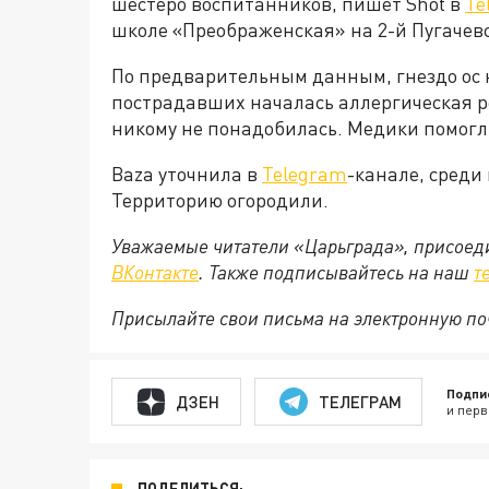
шестеро воспитанников, пишет Shot в
Te
школе «Преображенская» на 2-й Пугачевс
По предварительным данным, гнездо ос 
пострадавших началась аллергическая ре
никому не понадобилась. Медики помогл
Baza уточнила в
Telegram
-канале, среди
Территорию огородили.
Уважаемые читатели «Царьграда», присоеди
ВКонтакте
. Также подписывайтесь на наш
т
Присылайте свои письма на электронную п
Подпи
ДЗЕН
ТЕЛЕГРАМ
и перв
ПОДЕЛИТЬСЯ: