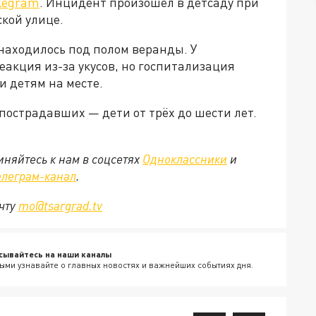
legram
. Инцидент произошёл в детсаду при
кой улице.
находилось под полом веранды. У
акция из-за укусов, но госпитализация
и детям на месте.
 пострадавших — дети от трёх до шести лет.
няйтесь к нам в соцсетях
Одноклассники
и
елеграм-канал
.
очту
mo@tsargrad.tv
сывайтесь на наши каналы
ыми узнавайте о главных новостях и важнейших событиях дня.