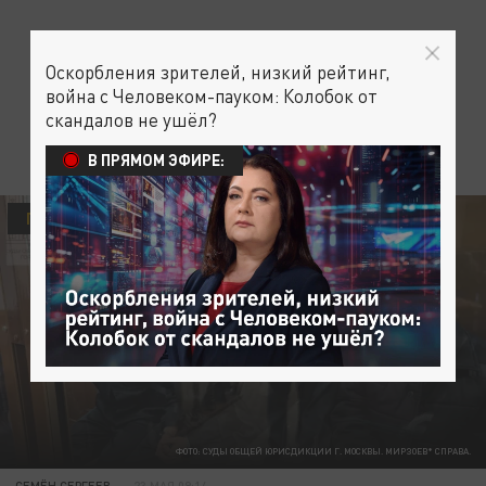
Оскорбления зрителей, низкий рейтинг,
война с Человеком-пауком: Колобок от
скандалов не ушёл?
В ПРЯМОМ ЭФИРЕ:
ПРОИСШЕСТВИЯ
ТЕРАКТ В "КРОКУС СИТИ ХОЛЛ"
ФОТО: СУДЫ ОБЩЕЙ ЮРИСДИКЦИИ Г. МОСКВЫ. МИРЗОЕВ* СПРАВА.
СЕМЁН СЕРГЕЕВ
23 МАЯ 09:14