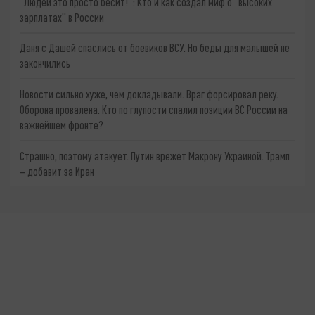
"Людей это просто бесит!": Кто и как создал миф о "высоких
зарплатах" в России
Даня с Дашей спаслись от боевиков ВСУ. Но беды для малышей не
закончились
Новости сильно хуже, чем докладывали. Враг форсировал реку.
Оборона провалена. Кто по глупости спалил позиции ВС России на
важнейшем фронте?
Страшно, поэтому атакует. Путин врежет Макрону Украиной. Трамп
– добавит за Иран