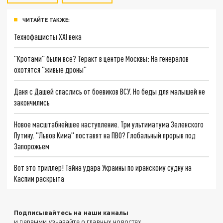
ЧИТАЙТЕ ТАКЖЕ:
Технофашисты XXI века
"Кротами" были все? Теракт в центре Москвы: На генералов
охотятся "живые дроны"
Даня с Дашей спаслись от боевиков ВСУ. Но беды для малышей не
закончились
Новое масштабнейшее наступление. Три ультиматума Зеленского
Путину. "Львов Кима" поставят на ПВО? Глобальный прорыв под
Запорожьем
Вот это триллер! Тайна удара Украины по иранскому судну на
Каспии раскрыта
Подписывайтесь на наши каналы
и первыми узнавайте о главных новостях