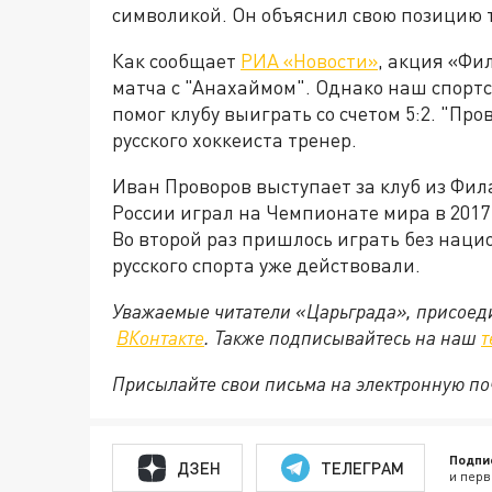
символикой. Он объяснил свою позицию т
Как сообщает
РИА «Новости»
, акция «Фи
матча с "Анахаймом". Однако наш спортс
помог клубу выиграть со счетом 5:2. "Про
русского хоккеиста тренер.
Иван Проворов выступает за клуб из Фил
России играл на Чемпионате мира в 2017 
Во второй раз пришлось играть без наци
русского спорта уже действовали.
Уважаемые читатели «Царьграда», присоеди
ВКонтакте
. Также подписывайтесь на наш
т
Присылайте свои письма на электронную п
Подпи
ДЗЕН
ТЕЛЕГРАМ
и перв