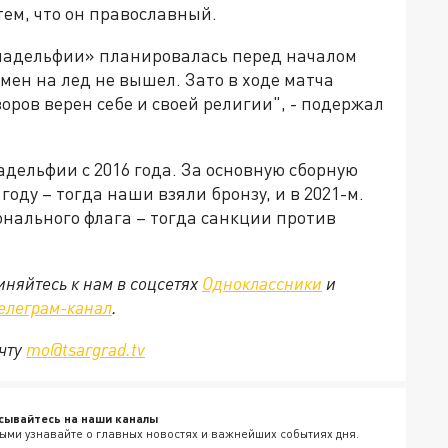
ем, что он православный.
ладельфии» планировалась перед началом
мен на лед не вышел. Зато в ходе матча
воров верен себе и своей религии", - подержал
адельфии с 2016 года. За основную сборную
году – тогда наши взяли бронзу, и в 2021-м.
онального флага – тогда санкции против
няйтесь к нам в соцсетях
Одноклассники
и
елеграм-канал
.
очту
mo@tsargrad.tv
сывайтесь на наши каналы
ыми узнавайте о главных новостях и важнейших событиях дня.