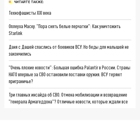
ЧИТАЙТЕ ТАКЖЕ:
Технофашисты XXI века
Оплеуха Маску. "Пора снять белые перчатки": Как уничтожить
Starlink
Даня с Дашей спаслись от боевиков ВСУ. Но беды для малышей не
закончились
"Очень плохие новости": Большая ошибка Palantir в России. Страны
НАТО впервые за СВО остановили поставки оружия. ВСУ теряют
приграничье?
Три главных инсайда об СВО. Отмена мобилизации и возвращение
"генерала Армагеддона"? Отличные новости, которые ждали все