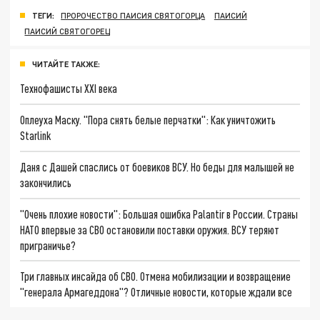
ТЕГИ:
ПРОРОЧЕСТВО ПАИСИЯ СВЯТОГОРЦА
ПАИСИЙ
ПАИСИЙ СВЯТОГОРЕЦ
ЧИТАЙТЕ ТАКЖЕ:
Технофашисты XXI века
Оплеуха Маску. "Пора снять белые перчатки": Как уничтожить
Starlink
Даня с Дашей спаслись от боевиков ВСУ. Но беды для малышей не
закончились
"Очень плохие новости": Большая ошибка Palantir в России. Страны
НАТО впервые за СВО остановили поставки оружия. ВСУ теряют
приграничье?
Три главных инсайда об СВО. Отмена мобилизации и возвращение
"генерала Армагеддона"? Отличные новости, которые ждали все