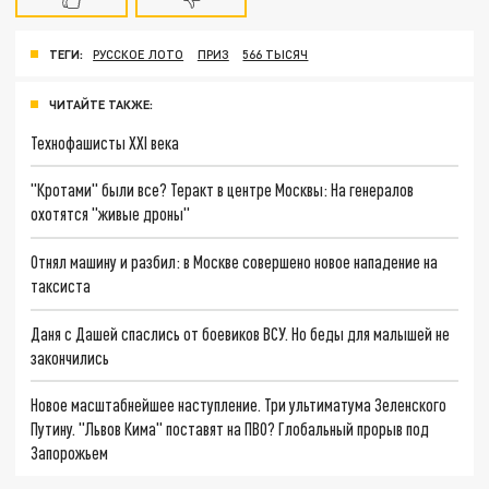
ТЕГИ:
РУССКОЕ ЛОТО
ПРИЗ
566 ТЫСЯЧ
ЧИТАЙТЕ ТАКЖЕ:
Технофашисты XXI века
"Кротами" были все? Теракт в центре Москвы: На генералов
охотятся "живые дроны"
Отнял машину и разбил: в Москве совершено новое нападение на
таксиста
Даня с Дашей спаслись от боевиков ВСУ. Но беды для малышей не
закончились
Новое масштабнейшее наступление. Три ультиматума Зеленского
Путину. "Львов Кима" поставят на ПВО? Глобальный прорыв под
Запорожьем