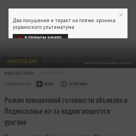
Два покушения и теракт на пляже: хроника
украинского ультиматума
В ПРЯМОМ ЭФИРЕ:
НОВОСТИ ДНЯ
ВИКТОР ЛИСИЦЫН/GLOBAL LOOK PRESS
АННА ДЕКТЯРЁВА
21 ИЮЛЯ 11:00
ПОДПИШИТЕСЬ:
Режим повышенной готовности объявлен в
Подмосковье из-за надвигающегося
урагана