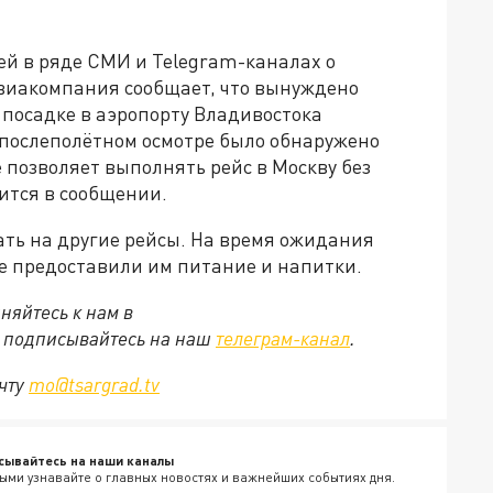
ей в ряде СМИ и Telegram-каналах о
виакомпания сообщает, что вынуждено
и посадке в аэропорту Владивостока
 послеполётном осмотре было обнаружено
 позволяет выполнять рейс в Москву без
ится в сообщении.
ть на другие рейсы. На время ожидания
же предоставили им питание и напитки.
няйтесь к нам в
е подписывайтесь на наш
телеграм-канал
.
очту
mo@tsargrad.tv
сывайтесь на наши каналы
ыми узнавайте о главных новостях и важнейших событиях дня.