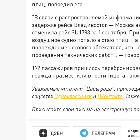
птиц, повредив его.
"В связи с распространяемой информаци
задержке рейса Владивосток — Москва а
отменила рейс SU1783 за 1 сентября. Пр
воздушное судно попало в стаю птиц. На
повреждение носового обтекателя, что не
проведения технических работ", — говор
172 пассажиров пришлось перебронирова
граждан разместили в гостинице, а так
Уважаемые читатели "Царьграда", присоеди
соцсетях
Одноклассники
и
ВКонтакте
. Такж
Присылайте свои письма на электронную п
Подпи
ДЗЕН
ТЕЛЕГРАМ
и перв