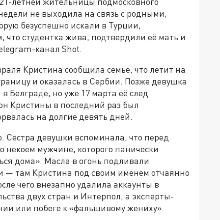
 21-летней жительницы подмосковного
недели не выходила на связь с родными,
орую безуспешно искали в Турции,
 что студентка жива, подтвердили её мать и
elegram-канал Shot.
враля Кристина сообщила семье, что летит на
границу и оказалась в Сербии. Позже девушка
в Белграде, но уже 17 марта её след
фон Кристины в последний раз был
борвалась на долгие девять дней.
. Сестра девушки вспоминала, что перед
 о некоем мужчине, которого панически
ься дома». Масла в огонь подливали
и — там Кристина под своим именем отчаянно
осле чего внезапно удалила аккаунты в
ьства двух стран и Интерпол, а эксперты-
ии или побеге к «фальшивому жениху».