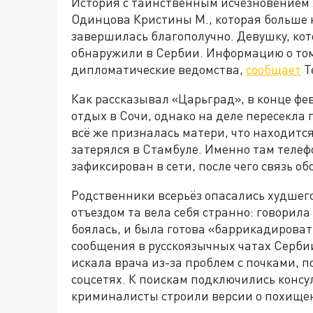
История с таинственным исчезновением
Одинцова Кристины М., которая больше 
завершилась благополучно. Девушку, кот
обнаружили в Сербии. Информацию о том,
дипломатические ведомства,
сообщает
T
Как рассказывал «Царьград», в конце фе
отдых в Сочи, однако на деле пересекла 
всё же призналась матери, что находится 
затерялся в Стамбуле. Именно там теле
зафиксирован в сети, после чего связь о
Родственники всерьёз опасались худшего
отъездом та вела себя странно: говорила
боялась, и была готова «баррикадироват
сообщения в русскоязычных чатах Серби
искала врача из-за проблем с почками, п
соцсетях. К поискам подключились консул
криминалисты строили версии о похищен