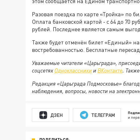
этом сообщается на Едином транспортно
Разовая поездка по карте «Тройка» по би
Оплата банковской картой - с 64 до 70 руб
рублей. Последнее является самым выго
Также будет отменён билет «Единый» на 6
востребованностью. Бесплатные пересад
Уважаемые читатели «Царьграда», присоеди
соцсетях
Одноклассники
и
ВКонтакте
. Такж
Редакция «Царьграда Подмосковье» благод
наблюдения, вопросы, новости на электрон
Подпи
ДЗЕН
ТЕЛЕГРАМ
и перв
ПОДЕЛИТЬСЯ: