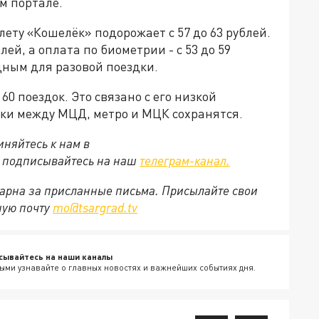
м портале.
лету «Кошелёк» подорожает с 57 до 63 рублей.
лей, а оплата по биометрии - с 53 до 59
дным для разовой поездки.
0 поездок. Это связано с его низкой
ки между МЦД, метро и МЦК сохранятся.
няйтесь к нам в
е подписывайтесь на наш
телеграм-канал.
арна за присланные письма. Присылайте свои
ную почту
mo@tsargrad.tv
сывайтесь на наши каналы
ыми узнавайте о главных новостях и важнейших событиях дня.