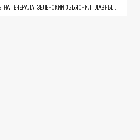
"МЫ ВАС ЗАСТАВИМ": ЖУТКИЕ ДЕТАЛИ ОХОТЫ НА ГЕНЕРАЛА. ЗЕЛЕНСКИЙ ОБЪЯСНИЛ ГЛАВНЫЙ СМЫСЛ ТЕРАКТА В ЦЕНТРЕ МОСКВЫ