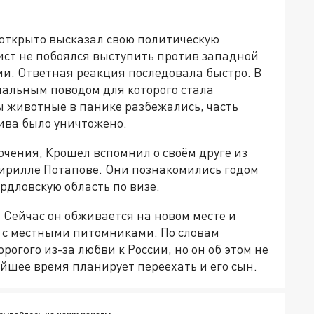
 открыто высказал свою политическую
ист не побоялся выступить против западной
и. Ответная реакция последовала быстро. В
рмальным поводом для которого стала
ы животные в панике разбежались, часть
ива было уничтожено.
чения, Крошел вспомнил о своём друге из
Кирилле Потапове. Они познакомились годом
рдловскую область по визе.
. Сейчас он обживается на новом месте и
 с местными питомниками. По словам
огого из-за любви к России, но он об этом не
айшее время планирует переехать и его сын.