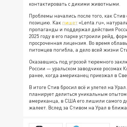
контактировать с дикими животными.
Проблемы начались после того, как Стив
позицию. Как
пишет
«Lenta.ru», натурал
пропаганды и поддержал действия Росси
2025 году в его парке устроили рейд, фо
просроченная лицензия. Во время облав
питомцев погибла, а дело всей жизни Ст
Оказавшись под угрозой тюремного заклю
России — уральском заводчике росомах 
ранее, когда американец приезжал в Све
В итоге Стив бросил всё и улетел на Урал
планирует делиться уникальным опытом
американца, в США его лишили самого дор
жалеет. Вслед за Стивом на Урал в ближ