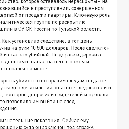
бийство, которое оставалось нераскрытым на
сознавшийся в преступлении, совершенном
жертвой от продажи квартиры. Ключевую роль
налитическая группа по раскрытию
щили в СУ СК России по Тульской области.
 Как установило следствие, в тот день
ив на руки 10 500 долларов. После сделки он
й и стал его убийцей. По дороге в деревню
ь деньгами, напал на него с ножом и
скончался на месте.
скрыть убийство по горячим следам тогда не
пустя два десятилетия опытные следователи и
, повторно допросили свидетелей и провели
то позволило им выйти на след
ждения.
ризнательные показания. Сейчас ему
 решению суда он заключен под стражу.