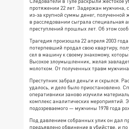
Следователи в Туле раскрыли жестокое у
протяжении 22 лет. Задержан мужчина, 
из-за крупной суммы денег, полученной 
в расследовании сыграла специальная а
преступлений прошлых лет. Об этом сооб
Трагедия произошла 22 апреля 2003 года.
потерпевший продал свою квартиру, получ
сел в машину к своему знакомому, которы
Высокое злоумышленник, желая завладет
молотком. От полученных травм мужчина 
Преступник забрал деньги и скрылся. Ра
удалось, и дело было приостановлено. С
оперативники заново изучили материалы
комплекс аналитических мероприятий. Э
подозреваемого — мужчины 1978 года ро
Под давлением собранных улик он дал п
предъявлено обвинение в убийстве, и по