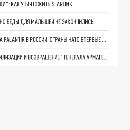
ТКИ": КАК УНИЧТОЖИТЬ STARLINK
. НО БЕДЫ ДЛЯ МАЛЫШЕЙ НЕ ЗАКОНЧИЛИСЬ
"ОЧЕНЬ ПЛОХИЕ НОВОСТИ": БОЛЬШАЯ ОШИБКА PALANTIR В РОССИИ. СТРАНЫ НАТО ВПЕРВЫЕ ЗА СВО ОСТАНОВИЛИ ПОСТАВКИ ОРУЖИЯ. ВСУ ТЕРЯЮТ ПРИГРАНИЧЬЕ?
ТРИ ГЛАВНЫХ ИНСАЙДА ОБ СВО. ОТМЕНА МОБИЛИЗАЦИИ И ВОЗВРАЩЕНИЕ "ГЕНЕРАЛА АРМАГЕДДОНА"? ОТЛИЧНЫЕ НОВОСТИ, КОТОРЫЕ ЖДАЛИ ВСЕ