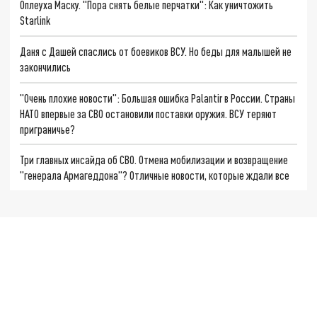
Оплеуха Маску. "Пора снять белые перчатки": Как уничтожить
Starlink
Даня с Дашей спаслись от боевиков ВСУ. Но беды для малышей не
закончились
"Очень плохие новости": Большая ошибка Palantir в России. Страны
НАТО впервые за СВО остановили поставки оружия. ВСУ теряют
приграничье?
Три главных инсайда об СВО. Отмена мобилизации и возвращение
"генерала Армагеддона"? Отличные новости, которые ждали все