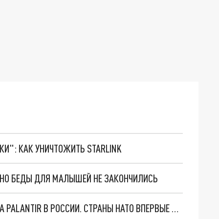
ТКИ": КАК УНИЧТОЖИТЬ STARLINK
. НО БЕДЫ ДЛЯ МАЛЫШЕЙ НЕ ЗАКОНЧИЛИСЬ
"ОЧЕНЬ ПЛОХИЕ НОВОСТИ": БОЛЬШАЯ ОШИБКА PALANTIR В РОССИИ. СТРАНЫ НАТО ВПЕРВЫЕ ЗА СВО ОСТАНОВИЛИ ПОСТАВКИ ОРУЖИЯ. ВСУ ТЕРЯЮТ ПРИГРАНИЧЬЕ?