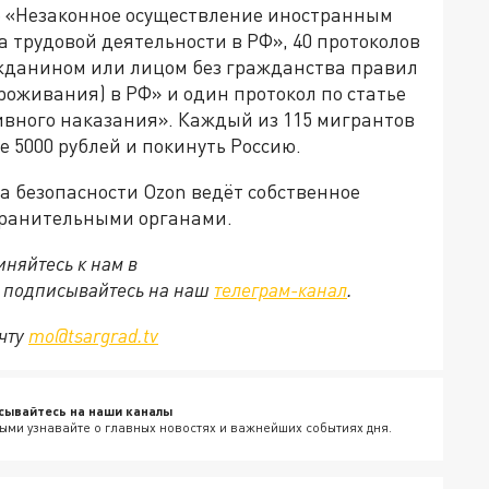
е «Незаконное осуществление иностранным
 трудовой деятельности в РФ», 40 протоколов
жданином или лицом без гражданства правил
оживания) в РФ» и один протокол по статье
вного наказания». Каждый из 115 мигрантов
 5000 рублей и покинуть Россию.
а безопасности Ozon ведёт собственное
хранительными органами.
няйтесь к нам в
е подписывайтесь на наш
телеграм-канал
.
очту
mo@tsargrad.tv
сывайтесь на наши каналы
ыми узнавайте о главных новостях и важнейших событиях дня.