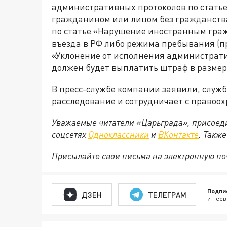
административных протоколов по стать
гражданином или лицом без гражданства
по статье «Нарушение иностранным гра
въезда в РФ либо режима пребывания (пр
«Уклонение от исполнения администрати
должен будет выплатить штраф в размере
В пресс-службе компании заявили, служб
расследование и сотрудничает с правоо
Уважаемые читатели «Царьграда», присоеди
соцсетях
Одноклассники
и
ВКонтакте
. Такж
Присылайте свои письма на электронную п
Подпи
ДЗЕН
ТЕЛЕГРАМ
и перв