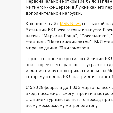
Первоначально ее открытие было заплани
митингом-концертом в Лужниках его пер
дополнительной нагрузки.
Как пишет сайт
MSK News
со ссылкой на
9 станций БКЛ уже готовы к запуску. В о
ветки - "Марьина Роща", "Сокольники", 
станция - "Нагатинский затон". БКЛ ста
мире, ее длина 70 километров.
Торжественное открытие всей линии БКЛ
она, скорее всего, раньше - с утра этого
издания пишут про приказ вице-мэра Мо
которому вход на БКЛ на три дня станет
С 5.20 28 февраля до 1.00 3 марта на вс
вход, пассажиры смогут пройти в метро б
станциях турникетов нет, то проезд при
всему московскому метрополитену.