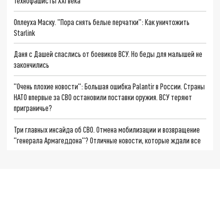
Технофашисты XXI века
Оплеуха Маску. "Пора снять белые перчатки": Как уничтожить
Starlink
Даня с Дашей спаслись от боевиков ВСУ. Но беды для малышей не
закончились
"Очень плохие новости": Большая ошибка Palantir в России. Страны
НАТО впервые за СВО остановили поставки оружия. ВСУ теряют
приграничье?
Три главных инсайда об СВО. Отмена мобилизации и возвращение
"генерала Армагеддона"? Отличные новости, которые ждали все