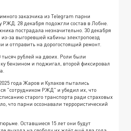
нимного заказчика из Telegram парни
 РЖД. 28 декабря подожгли состав в Лобне.
ехника пострадала незначительно. 30 декабря
 из-за выгоревшей кабины электропоезд
ии и отправить на дорогостоящий ремонт.
0 тысяч рублей на двоих. Роли были
ику бензином и поджигал, второй фиксировал
а.
2025 года Жаров и Кулаков пытались
ся "сотрудником РЖД" и убедил их, что
 списанию старого транспорта ради страховых
ло, что парни осознавали террористический
тюрьме. Оставшиеся 15 лет они будут
сле выхода на свободу их ждёт ещё два года