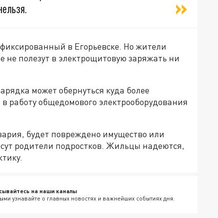
нельзя.
афиксированный в Егорьевске. Но жители
е не полезут в электрощитовую заряжать ни
зарядка может обернуться куда более
 в работу общедомового электрооборудования
авария, будет повреждено имущество или
есут родители подростков. Жильцы надеются,
ктику.
сывайтесь на наши каналы
ыми узнавайте о главных новостях и важнейших событиях дня.