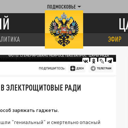
ПОДМОСКОВЬЕ
ИЙ
Ц
АЛИТИКА
ЭФИР
ФОТО: СГЕНЕРИРОВАНО НЕЙРОСЕТЬЮ/ЗАПРОС "ЦАРЬГРАДА"
ПОДПИШИТЕСЬ:
Т В ЭЛЕКТРОЩИТОВЫЕ РАДИ
пособ заряжать гаджеты.
ашли "гениальный" и смертельно опасный