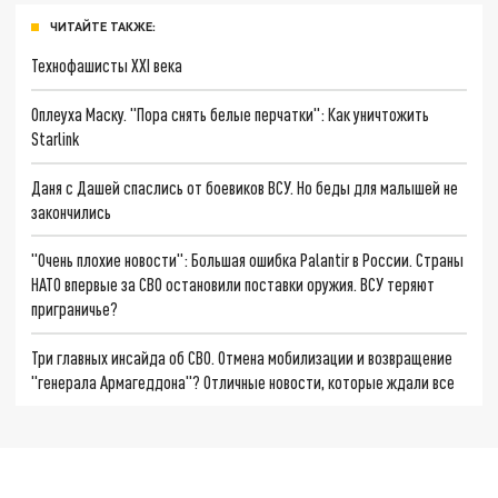
ЧИТАЙТЕ ТАКЖЕ:
Технофашисты XXI века
Оплеуха Маску. "Пора снять белые перчатки": Как уничтожить
Starlink
Даня с Дашей спаслись от боевиков ВСУ. Но беды для малышей не
закончились
"Очень плохие новости": Большая ошибка Palantir в России. Страны
НАТО впервые за СВО остановили поставки оружия. ВСУ теряют
приграничье?
Три главных инсайда об СВО. Отмена мобилизации и возвращение
"генерала Армагеддона"? Отличные новости, которые ждали все