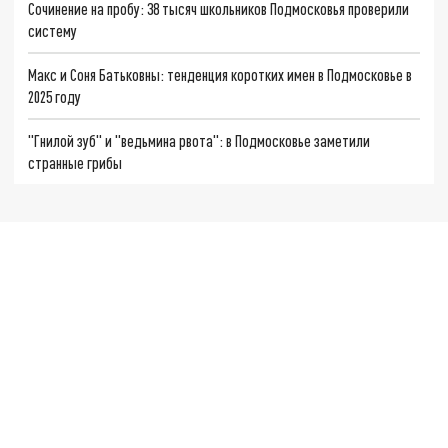
Сочинение на пробу: 38 тысяч школьников Подмосковья проверили
систему
Макс и Соня Батьковны: тенденция коротких имен в Подмосковье в
2025 году
"Гнилой зуб" и "ведьмина рвота": в Подмосковье заметили
странные грибы