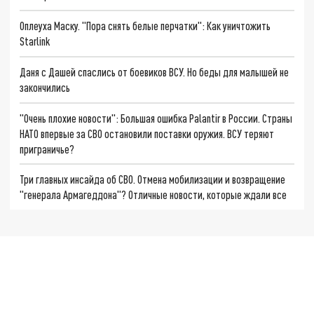
Оплеуха Маску. "Пора снять белые перчатки": Как уничтожить
Starlink
Даня с Дашей спаслись от боевиков ВСУ. Но беды для малышей не
закончились
"Очень плохие новости": Большая ошибка Palantir в России. Страны
НАТО впервые за СВО остановили поставки оружия. ВСУ теряют
приграничье?
Три главных инсайда об СВО. Отмена мобилизации и возвращение
"генерала Армагеддона"? Отличные новости, которые ждали все