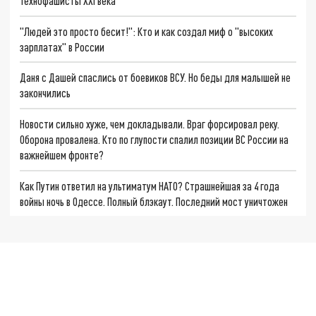
Технофашисты XXI века
"Людей это просто бесит!": Кто и как создал миф о "высоких
зарплатах" в России
Даня с Дашей спаслись от боевиков ВСУ. Но беды для малышей не
закончились
Новости сильно хуже, чем докладывали. Враг форсировал реку.
Оборона провалена. Кто по глупости спалил позиции ВС России на
важнейшем фронте?
Как Путин ответил на ультиматум НАТО? Страшнейшая за 4 года
войны ночь в Одессе. Полный блэкаут. Последний мост уничтожен